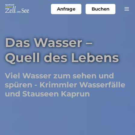
Zum
M
Anfrage
Buchen
Inhalt
springen
Das Wasser –
Quell des Lebens
Viel Wasser zum sehen und
spüren - Krimmler Wasserfälle
und Stauseen Kaprun