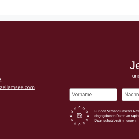
J
un
3
-zellamsee.com
Für den Versand unserer News
eingegebenen Daten an rapidm
Datenschutzbestimmungen.